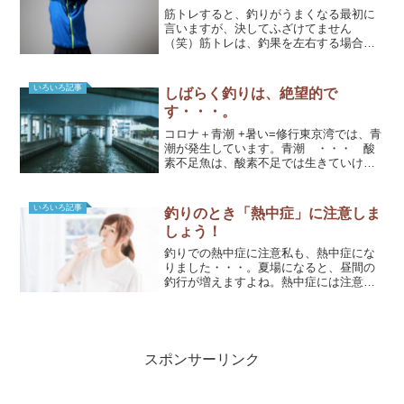
筋トレすると、釣りがうまくなる最初に
言いますが、決してふざけてません
（笑）筋トレは、釣果を左右する場合が
あります。私も筋トレを最近始めました
が、その効果を感じてます。筋肉は裏切
らない。なら、やらない手はないのだ。
いろいろ記事
しばらく釣りは、絶望的で
この記事を読んで、レッツマッ...
す・・・。
コロナ＋青潮 +暑い=修行東京湾では、青
潮が発生しています。青潮 ・・・ 酸
素不足魚は、酸素不足では生きていけま
せん。場所を吟味しないと、全く魚がい
ない状況です。そして、コロナの影響が
すごいです。東京だけで、3,800名となっ
いろいろ記事
釣りのとき「熱中症」に注意しま
ております（執...
しょう！
釣りでの熱中症に注意私も、熱中症にな
りました・・・。夏場になると、昼間の
釣行が増えますよね。熱中症には注意で
す！！熱中症は、あとになって気づくこ
とがあります。私もそうでした。けっこ
うツライ体験でしたので、皆様もご注意
してください。私の経験と...
スポンサーリンク