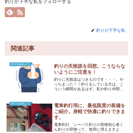
釣りが下手な私をフォローする
釣りが下手な私
関連記事
釣りを始めよう
釣りの失敗談を回想。こうならな
いようにご注意を！
釣りに失敗談はつきものです・・・。や
っちまった！！釣りをしている方は、こ
ういう瞬間があるはず。私や釣り仲間が
経験した失敗を書きます。ビギナーの方
は、失敗談を参考に、ご自身のためご活
用くださいませ。実際と異なるところが
釣りを始めよう
電車釣行用に、最低限度の装備を
ございますので、フィクシ...
ご紹介。身軽で快適に釣りできま
す。
電車釣行 シーバス釣りの荷物初心者く
ん釣りの荷物って、無用に増えますよ