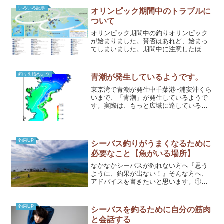
りで楽しかったのに。魚も密を嫌って、
ディスタンスをとりがちなのでしょうか
いろいろ記事
オリンピック期間中のトラブルに
wwとにかく、場所が合っ...
ついて
オリンピック期間中の釣りオリンピック
が始まりました。賛否はあれど、始まっ
てしまいました。期間中に注意したほう
がよいことを、考えてみました。自分の
身は、ご自身の注意で守りましょう！1.
グレーゾーンに立ち入らない都内で多く
釣りを始めよう
青潮が発生しているようです。
の場所が、競技会場とな...
東京湾で青潮が発生中千葉港~浦安沖くら
いまで、「青潮」が発生しているようで
す。実際は、もっと広域に達しているか
もしれません。青潮とは青潮とは、水中
の酸素濃度が低くなって、魚たちが呼吸
できない状態です。貧酸素状態などと表
現されたりもします。出...
釣果UP
シーバス釣りがうまくなるために
必要なこと【魚がいる場所】
なかなかシーバスが釣れない方へ『思う
ように、釣果が出ない！』そんな方へ、
アドバイスを書きたいと思います。①
魚がいる場所に行く② 適切な釣り方を
する上記を見て、『普通のことじゃん』
って感じた方が多いのでは？でも、意外
釣果UP
シーバスを釣るために自分の筋肉
とできていないことがあり...
と会話する