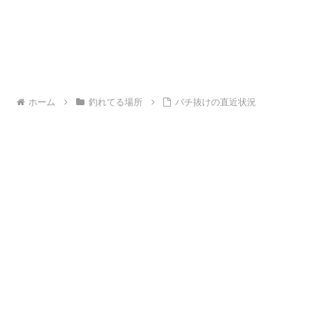
ホーム
釣れてる場所
バチ抜けの直近状況