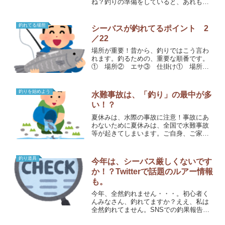
ね？釣りの準備をしていると、あれもこ
れもって荷物が増えますよね。でも、そ
のほとんどは使いません・・・。極限ま
で減らした、おすすめ荷物を紹介しま
釣れてる場所
シーバスが釣れてるポイント 2
す。釣りに行く際の、持ち物リ...
／22
場所が重要！昔から、釣りではこう言わ
れます。釣るための、重要な順番です。
① 場所② エサ③ 仕掛け① 場所魚
がいないところでは、何をやったって釣
れません。だから、魚がいる場所にいる
ことが重要です。② エサ魚がいるとこ
釣りを始めよう
水難事故は、「釣り」の最中が多
ろを見つけたら、エサが重...
い！？
夏休みは、水際の事故に注意！事故にあ
わないために夏休みは、全国で水難事故
等が起きてしまいます。ご自身、ご家族
に起きてしまうかもしれません。そうな
らないために、しっかりと対策が必要で
す。ぜひ、政府広報オンラインの記事
釣り道具
今年は、シーバス厳しくないです
を、一読してみてください。...
か！？Twitterで話題のルアー情報
も。
今年、全然釣れません・・・。初心者く
んみなさん、釣れてますか？ええ、私は
全然釣れてません。SNSでの釣果報告
も、少なく見えます。バチ抜けって、祭