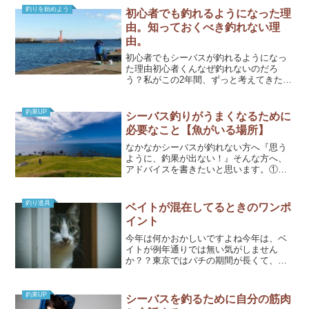
の２つが重要となります。...
釣りを始めよう
初心者でも釣れるようになった理
由。知っておくべき釣れない理
由。
初心者でもシーバスが釣れるようになっ
た理由初心者くんなぜ釣れないのだろ
う？私がこの2年間、ずっと考えてきたこ
とです。たいして釣りのセンスがない私
でも、どうして少しずつ釣れるようにな
ったのか書きたいと思います。2018年の
釣果UP
シーバス釣りがうまくなるために
冬にシーバス釣りを始...
必要なこと【魚がいる場所】
なかなかシーバスが釣れない方へ『思う
ように、釣果が出ない！』そんな方へ、
アドバイスを書きたいと思います。①
魚がいる場所に行く② 適切な釣り方を
する上記を見て、『普通のことじゃん』
って感じた方が多いのでは？でも、意外
釣り道具
ベイトが混在してるときのワンポ
とできていないことがあり...
イント
今年は何かおかしいですよね今年は、ベ
イトが例年通りでは無い気がしません
か？？東京ではバチの期間が長くて、毎
日ベイトが変化していく感じといいます
か。同時刻で昨日はバチ抜けだったの
に、今日はコノシロパターンなんてこと
釣果UP
シーバスを釣るために自分の筋肉
もありました。変化が多いこれ...