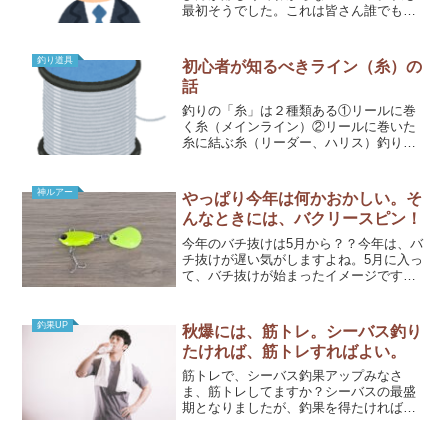
最初そうでした。これは皆さん誰でも通
る道なので、覚えれば良いだけです。結
び方＝knot（ノット）と呼びます。糸を
引っ張るときに、手を切らないように注
釣り道具
初心者が知るべきライン（糸）の
意してください。細い...
話
釣りの「糸」は２種類ある①リールに巻
く糸（メインライン）②リールに巻いた
糸に結ぶ糸（リーダー、ハリス）釣りに
は、２種類の糸があります。まず、これ
を押さえましょう 。釣りでは、リールに
巻く糸を「釣り糸」と呼ぶだけではあり
神ルアー
やっぱり今年は何かおかしい。そ
ません。それにもう１本...
んなときには、バクリースピン！
今年のバチ抜けは5月から？？今年は、バ
チ抜けが遅い気がしますよね。5月に入っ
て、バチ抜けが始まったイメージです。
例年より、一ヶ月遅い気が。5月中旬に
は、「クルクルバチ」も増えてきていま
す。普通のバチは、もはや終盤戦。タフ
釣果UP
秋爆には、筋トレ。シーバス釣り
な状況で活躍するルア...
たければ、筋トレすればよい。
筋トレで、シーバス釣果アップみなさ
ま、筋トレしてますか？シーバスの最盛
期となりましたが、釣果を得たければ筋
トレをするべきです。私は、真剣にアド
バイスしてますからね（笑）シーバス最