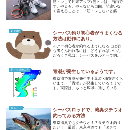
筋トレして釣果アップ♪筋トレは、自由で
す。やるも、やらないも自由。間違いな
く言えることは、「筋トレしないと筋力
が低下する」だったら、やりましょう。
魚を釣るために、人間関係をよくするた
めにやりましょう！！そう、やらない手
はないのですから。今回...
釣果UP
シーバス釣り初心者がうまくなる
方法は動作にあり。
ルアー初心者が釣れるようになるには初
心者くん釣れるには、どうすればいいん
だろう？私は、シーバスをルアーで釣る
ために、25連敗しました・・・。それ
は、25回失敗した理由と、1回の成功した
理由によるものです。初心者の方にヒン
釣りを始めよう
青潮が発生しているようです。
トとなるように、私な...
東京湾で青潮が発生中千葉港~浦安沖くら
いまで、「青潮」が発生しているようで
す。実際は、もっと広域に達しているか
もしれません。青潮とは青潮とは、水中
の酸素濃度が低くなって、魚たちが呼吸
できない状態です。貧酸素状態などと表
現されたりもします。出...
神ルアー
シーバスロッドで、湾奥タチウオ
釣ってみる方法
東京湾奥でもタチウオ！？タチウオ釣り
たい！！最近、東京湾奥でも「タチウ