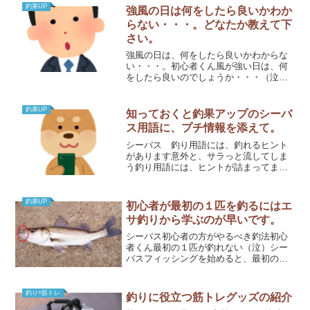
盛期には、上半身を鍛えることがオスス
釣果UP
強風の日は何をしたら良いかわか
メなんです。混むときは、キ...
らない・・・。どなたか教えて下
さい。
強風の日は、何をしたら良いかわからな
い・・・。初心者くん風が強い日は、何
をしたら良いのでしょうか・・・（泣）
嵐のような強風の日は、あまり釣れたこ
とがありません。どこに行って、どのル
アーを使用すればよいか、全然わかりま
釣果UP
知っておくと釣果アップのシーバ
せん・・・。強風で厳しい...
ス用語に、プチ情報を添えて。
シーバス 釣り用語には、釣れるヒント
があります意外と、サラっと流してしま
う釣り用語には、ヒントが詰まってま
す。ぼーっと、上から下まで読んでいた
だければ、初心者の方は勉強になりま
す。ネット、SNSで釣り用語を見たら、
釣果UP
初心者が最初の１匹を釣るにはエ
下記より調べてみてください...
サ釣りから学ぶのが早いです。
シーバス初心者の方がやるべき釣法初心
者くん最初の１匹が釣れない（泣）シー
バスフィッシングを始めると、最初の１
匹がなかなか釣れないですよね。私なん
て、１年釣れなかったです（泣）何度も
心折れました。１年もの期間釣れないこ
釣り×筋トレ
釣りに役立つ筋トレグッズの紹介
とは、なかなか無いと思い...