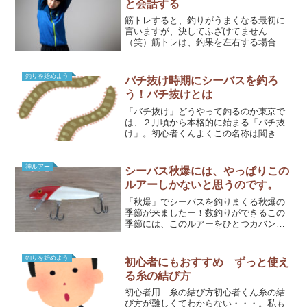
と会話する
筋トレすると、釣りがうまくなる最初に
言いますが、決してふざけてません
（笑）筋トレは、釣果を左右する場合が
あります。私も筋トレを最近始めました
が、その効果を感じてます。筋肉は裏切
らない。なら、やらない手はないのだ。
釣りを始めよう
バチ抜け時期にシーバスを釣ろ
この記事を読んで、レッツマッ...
う！バチ抜けとは
「バチ抜け」どうやって釣るのか東京で
は、２月頃から本格的に始まる「バチ抜
け」。初心者くんよくこの名称は聞きま
すが、釣れるんでしょうか？バチ抜け
は、初心者でも簡単に釣ることができま
す。ルアーを選ぶだけで、釣れる可能性
神ルアー
シーバス秋爆には、やっぱりこの
をグッと引き上げるコツがあ...
ルアーしかないと思うのです。
「秋爆」でシーバスを釣りまくる秋爆の
季節が来ましたー！数釣りができるこの
季節には、このルアーをひとつカバンに
入れておけば安心です。そのルアーと
は、ラパラ カウントダウン9、
11(function(b,c,f,g,a,d,e){b.Moshi...
釣りを始めよう
初心者にもおすすめ ずっと使え
る糸の結び方
初心者用 糸の結び方初心者くん糸の結
び方が難しくてわからない・・・。私も