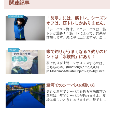
関連記事
釣り×筋トレ
「防寒」には、筋トレ。シーズン
オフは、筋トレしかありません。
「シーバス＝野球」？？シーバスは、筋
トレが重要！！筋トレによって、釣果が
増加します。先に申し上げますが、全体
的にくだらない内容に見えるかもしれま
せん。でも私は本気です！読み物として
どうぞ。シーズンオフ期間シーバスのシ
釣果UP
家で釣りがうまくなる？釣りのヒ
ーズンオフ期間に、なにを...
ントは「水族館」にあり！
家で釣りが上達！？オススメするのは、
こちらの本。(function(b,c,f,g,a,d,e)
{b.MoshimoAffiliateObject=a;b=b||function
(){arguments.currentScript=c.cu...
釣果UP
運河でのシーバスの狙い方
身近な運河でシーバスを釣る方法東京の
運河は、年間シーバスが釣れますよ。夏
場は厳しいときもありますが。昼でも夜
でも、よほど悪条件でない限り魚がいる
場所です。運河での釣り方をご紹介しま
す。・ 狙う場所・ 使用するルアーこ