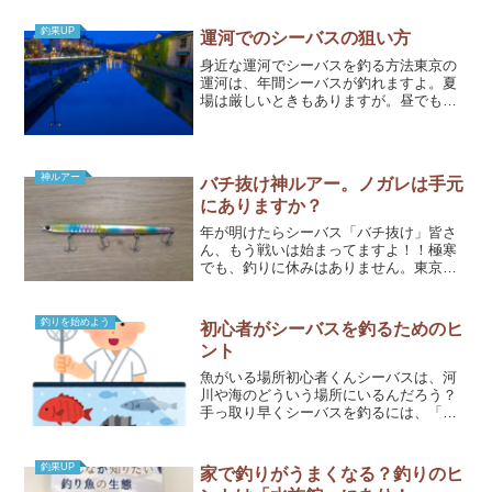
釣果UP
運河でのシーバスの狙い方
身近な運河でシーバスを釣る方法東京の
運河は、年間シーバスが釣れますよ。夏
場は厳しいときもありますが。昼でも夜
でも、よほど悪条件でない限り魚がいる
場所です。運河での釣り方をご紹介しま
す。・ 狙う場所・ 使用するルアーこ
の２つが重要となります。...
神ルアー
バチ抜け神ルアー。ノガレは手元
にありますか？
年が明けたらシーバス「バチ抜け」皆さ
ん、もう戦いは始まってますよ！！極寒
でも、釣りに休みはありません。東京で
１月～５月くらいまでは、春の祭典「バ
チ抜け祭り」が開催されます。
(function(b,c,f,g,a,d,e){b.Moshimo...
釣りを始めよう
初心者がシーバスを釣るためのヒ
ント
魚がいる場所初心者くんシーバスは、河
川や海のどういう場所にいるんだろう？
手っ取り早くシーバスを釣るには、「エ
サを狩る場所」にルアーを投げるのが一
番です。シーバスは、同じ場所で違う魚
が釣れたりします。あの岩陰に投げた
釣果UP
家で釣りがうまくなる？釣りのヒ
ら、けっこう毎回釣れるとい...