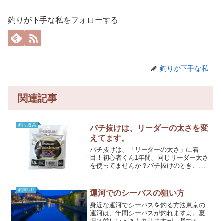
釣りが下手な私をフォローする
釣りが下手な私
関連記事
釣り道具
バチ抜けは、リーダーの太さを変
えてます。
バチ抜けは、「リーダーの太さ」に着
目！初心者くん1年間、同じリーダー太さ
を使ってませんか？バチ抜けのとき、リ
ーダーの太さを変えると釣果アップしま
すよ。(function(b,c,f,g,a,d,e)
{b.MoshimoAffiliateOb...
釣果UP
運河でのシーバスの狙い方
身近な運河でシーバスを釣る方法東京の
運河は、年間シーバスが釣れますよ。夏
場は厳しいときもありますが。昼でも夜