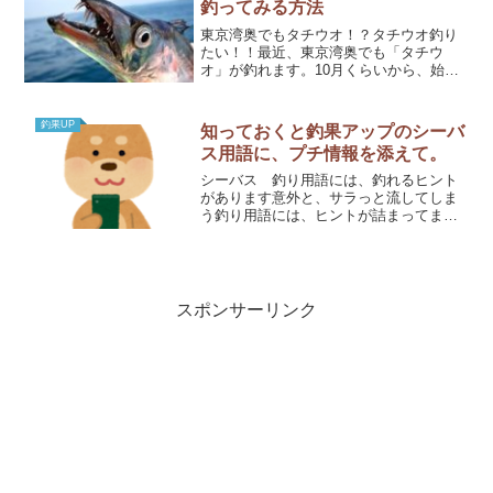
釣ってみる方法
東京湾奥でもタチウオ！？タチウオ釣り
たい！！最近、東京湾奥でも「タチウ
オ」が釣れます。10月くらいから、始ま
っていきます。関東で陸っぱりから、タ
チウオが釣れるなんて夢のようです☆食
べても美味しいので、お土産にも喜ばれ
釣果UP
知っておくと釣果アップのシーバ
ると思いますよー。仕掛け...
ス用語に、プチ情報を添えて。
シーバス 釣り用語には、釣れるヒント
があります意外と、サラっと流してしま
う釣り用語には、ヒントが詰まってま
す。ぼーっと、上から下まで読んでいた
だければ、初心者の方は勉強になりま
す。ネット、SNSで釣り用語を見たら、
下記より調べてみてください...
スポンサーリンク