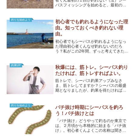
者くん最初の１匹が釣れない（泣）シー
バスフィッシングを始めると、最初の１
匹がなかなか釣れないですよね。私なん
て、１年釣れなかったです（泣）何度も
心折れました。１年もの期間釣れないこ
釣りを始めよう
初心者でも釣れるようになった理
とは、なかなか無いと思い...
由。知っておくべき釣れない理
由。
初心者でもシーバスが釣れるようになっ
た理由初心者くんなぜ釣れないのだろ
う？私がこの2年間、ずっと考えてきたこ
とです。たいして釣りのセンスがない私
でも、どうして少しずつ釣れるようにな
ったのか書きたいと思います。2018年の
釣果UP
秋爆には、筋トレ。シーバス釣り
冬にシーバス釣りを始...
たければ、筋トレすればよい。
筋トレで、シーバス釣果アップみなさ
ま、筋トレしてますか？シーバスの最盛
期となりましたが、釣果を得たければ筋
トレをするべきです。私は、真剣にアド
バイスしてますからね（笑）シーバス最
盛期には、上半身を鍛えることがオスス
釣りを始めよう
バチ抜け時期にシーバスを釣ろ
メなんです。混むときは、キ...
う！バチ抜けとは
「バチ抜け」どうやって釣るのか東京で
は、２月頃から本格的に始まる「バチ抜
け」。初心者くんよくこの名称は聞きま
すが、釣れるんでしょうか？バチ抜け