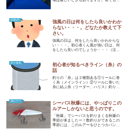
でも、よほど悪条件でない限り魚がいる
場所です。運河での釣り方をご紹介しま
す。・ 狙う場所・ 使用するルアーこ
の２つが重要となります。...
釣果UP
強風の日は何をしたら良いかわか
らない・・・。どなたか教えて下
さい。
強風の日は、何をしたら良いかわからな
い・・・。初心者くん風が強い日は、何
をしたら良いのでしょうか・・・（泣）
嵐のような強風の日は、あまり釣れたこ
とがありません。どこに行って、どのル
アーを使用すればよいか、全然わかりま
釣り道具
初心者が知るべきライン（糸）の
せん・・・。強風で厳しい...
話
釣りの「糸」は２種類ある①リールに巻
く糸（メインライン）②リールに巻いた
糸に結ぶ糸（リーダー、ハリス）釣りに
は、２種類の糸があります。まず、これ
を押さえましょう 。釣りでは、リールに
巻く糸を「釣り糸」と呼ぶだけではあり
神ルアー
シーバス秋爆には、やっぱりこの
ません。それにもう１本...
ルアーしかないと思うのです。
「秋爆」でシーバスを釣りまくる秋爆の
季節が来ましたー！数釣りができるこの
季節には、このルアーをひとつカバンに