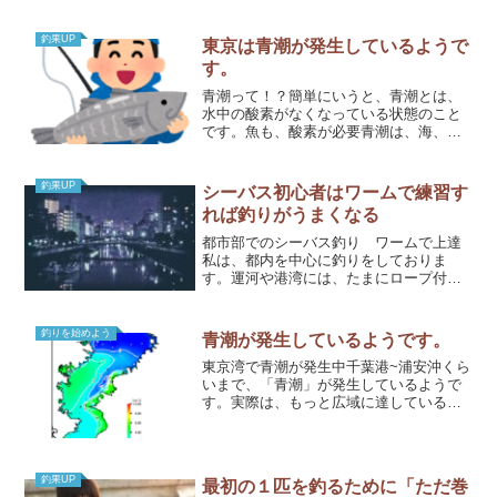
入れておけば安心です。そのルアーと
は、ラパラ カウントダウン9、
11(function(b,c,f,g,a,d,e){b.Moshi...
釣果UP
東京は青潮が発生しているようで
す。
青潮って！？簡単にいうと、青潮とは、
水中の酸素がなくなっている状態のこと
です。魚も、酸素が必要青潮は、海、河
口、川でも発生します。河口に近い場所
ですが、平成24年9月28日に隅田川でも発
生しました。隅田川新大橋付近から東京
釣果UP
シーバス初心者はワームで練習す
港連絡橋（レインボ...
れば釣りがうまくなる
都市部でのシーバス釣り ワームで上達
私は、都内を中心に釣りをしておりま
す。運河や港湾には、たまにロープ付き
のブイが浮いてたり、台船が泊まってい
たりします。よい場所なんだけれど、柵
や岩場がせり出していて釣り可能な部分
釣りを始めよう
青潮が発生しているようです。
が少ない場所もあります。潮...
東京湾で青潮が発生中千葉港~浦安沖くら
いまで、「青潮」が発生しているようで
す。実際は、もっと広域に達しているか
もしれません。青潮とは青潮とは、水中
の酸素濃度が低くなって、魚たちが呼吸
できない状態です。貧酸素状態などと表
現されたりもします。出...
釣果UP
最初の１匹を釣るために「ただ巻