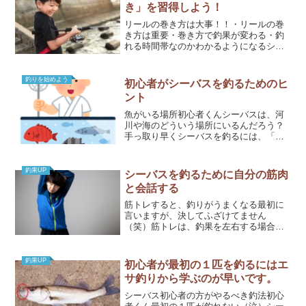
き」を習得しよう！
リールの巻き方は大事！！・リールの巻
き方は重要・巻き方で釣果が変わる・釣
れる時間帯なのかわかるようになるシー
バスの基本的な釣り方は、「ただ巻き」
です。読んで字のごとく、リールをただ
巻くだけです。アクションはつけなくて
釣りを始めよう
初心者がシーバスを釣るためのヒ
も釣れます。「ただ巻き」...
ント
魚がいる場所初心者くんシーバスは、河
川や海のどういう場所にいるんだろう？
手っ取り早くシーバスを釣るには、「エ
サを狩る場所」にルアーを投げるのが一
番です。シーバスは、同じ場所で違う魚
が釣れたりします。あの岩陰に投げた
釣果UP
シーバスを釣るために自分の筋肉
ら、けっこう毎回釣れるとい...
と会話する
筋トレすると、釣りがうまくなる最初に
言いますが、決してふざけてません
（笑）筋トレは、釣果を左右する場合が
あります。私も筋トレを最近始めました
が、その効果を感じてます。筋肉は裏切
らない。なら、やらない手はないのだ。
釣果UP
初心者が最初の１匹を釣るにはエ
この記事を読んで、レッツマッ...
サ釣りから学ぶのが早いです。
シーバス初心者の方がやるべき釣法初心