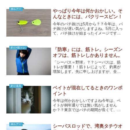
は、初心者でも簡単に釣ることができま
す。ルアーを選ぶだけで、釣れる可能性
神ルアー
やっぱり今年は何かおかしい。そ
をグッと引き上げるコツがあ...
んなときには、バクリースピン！
今年のバチ抜けは5月から？？今年は、バ
チ抜けが遅い気がしますよね。5月に入っ
て、バチ抜けが始まったイメージです。
例年より、一ヶ月遅い気が。5月中旬に
は、「クルクルバチ」も増えてきていま
す。普通のバチは、もはや終盤戦。タフ
釣り×筋トレ
「防寒」には、筋トレ。シーズン
な状況で活躍するルア...
オフは、筋トレしかありません。
「シーバス＝野球」？？シーバスは、筋
トレが重要！！筋トレによって、釣果が
増加します。先に申し上げますが、全体
的にくだらない内容に見えるかもしれま
せん。でも私は本気です！読み物として
どうぞ。シーズンオフ期間シーバスのシ
釣り道具
ベイトが混在してるときのワンポ
ーズンオフ期間に、なにを...
イント
今年は何かおかしいですよね今年は、ベ
イトが例年通りでは無い気がしません
か？？東京ではバチの期間が長くて、毎
日ベイトが変化していく感じといいます
か。同時刻で昨日はバチ抜けだったの
に、今日はコノシロパターンなんてこと
神ルアー
シーバスロッドで、湾奥タチウオ
もありました。変化が多いこれ...